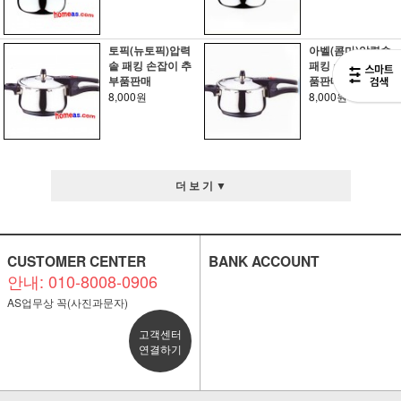
토픽(뉴토픽)압력
아벨(콤마)압력솥
솥 패킹 손잡이 추
패킹 손잡이 추 부
부품판매
품판매
8,000원
8,000원
더 보 기 ▼
CUSTOMER CENTER
BANK ACCOUNT
안내: 010-8008-0906
AS업무상 꼭(사진과문자)
고객센터
연결하기