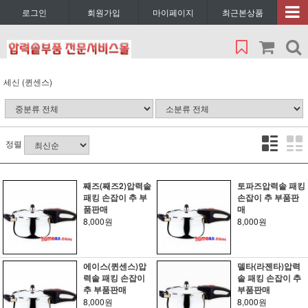
로그인
회원가입
마이페이지
최근본상품
세신 (퀸센스)
정렬
째즈(째즈2)압력솥
토파즈압력솥 패킹
패킹 손잡이 추 부
손잡이 추 부품판
품판매
매
8,000원
8,000원
에이스(퀸센스)압
델타(라젠타)압력
력솥 패킹 손잡이
솥 패킹 손잡이 추
추 부품판매
부품판매
8,000원
8,000원