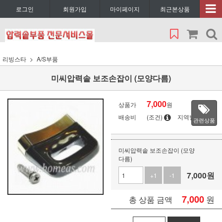
로그인
회원가입
마이페이지
최근본상품
리빙스타
A/S부품
미씨압력솥 보조손잡이 (모양다름)
7,000
상품가
원
배송비
(조건)
지역별
관련상품
미씨압력솥 보조손잡이 (모양
다름)
7,000
원
+1
-1
7,000
원
총 상품 금액