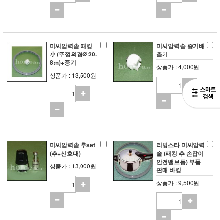
미씨압력솥 패킹
미씨압력솥 증기배
小 (뚜껑외경Ø 20.
출기
8㎝)+증기
상품가 : 4,000원
상품가 : 13,500원
미씨압력솥 추set
리빙스타 미씨압력
(추+신호대)
솥 (패킹 추 손잡이
안전밸브등) 부품
상품가 : 13,000원
판매 바킹
상품가 : 9,500원