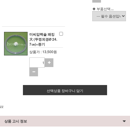
◈ 부품선택ㅡ
미씨압력솥 패킹
大 (뚜껑외경Ø 24.
7㎝)+증기
상품가 : 13,500원
선택상품 장바구니 담기
zz
상품 고시 정보