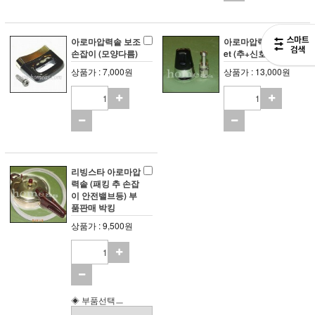
아로마압력솥 보조
아로마압력솥 추s
손잡이 (모양다름)
et (추+신호대)
상품가 : 7,000원
상품가 : 13,000원
리빙스타 아로마압
력솥 (패킹 추 손잡
이 안전밸브등) 부
품판매 박킹
상품가 : 9,500원
◈ 부품선택ㅡ