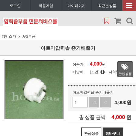
로그인
회원가입
마이페이지
최근본상품
리빙스타
A/S부품
아로마압력솥 증기배출기
4,000
상품가
원
배송비
(조건)
지역별
관련상품
아로마압력솥 증기배출기
4,000
원
+1
-1
4,000
원
총 상품 금액
관심상품
장바구니