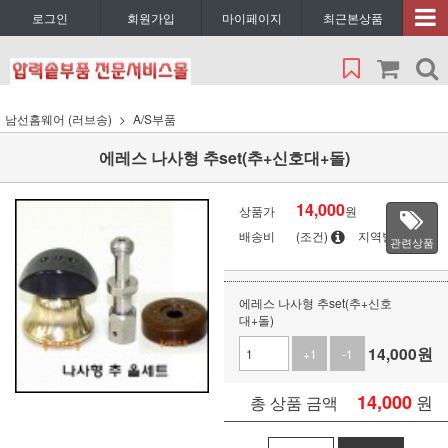
로그인
회원가입
마이페이지
최근본상품
남선홈웨어 (러브송)
A/S부품
에레스 나사형 추set(추+신호대+돌)
14,000
상품가
원
배송비
(조건)
지역별
관련상품
에레스 나사형 추set(추+신호
대+돌)
14,000
원
+1
-1
14,000
원
총 상품 금액