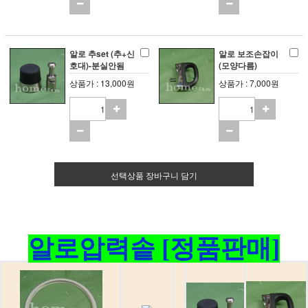
알로 추set (추+신
알로 보조손잡이
호대)-분실안됨
(모양다름)
상품가 : 13,000원
상품가 : 7,000원
선택상품 장바구니 담기
알로압력솥 [정품판매]