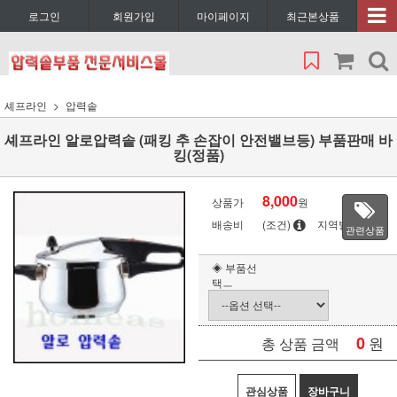
로그인
회원가입
마이페이지
최근본상품
셰프라인
압력솥
셰프라인 알로압력솥 (패킹 추 손잡이 안전밸브등) 부품판매 바
킹(정품)
8,000
상품가
원
배송비
(조건)
지역별
관련상품
◈ 부품선
택ㅡ
0
원
총 상품 금액
관심상품
장바구니