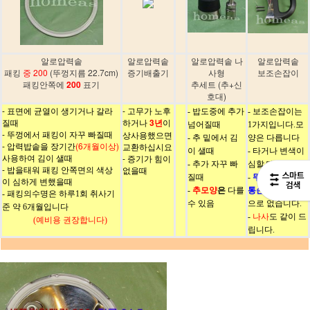
알로압력솥
알로
압력솥
알로
압력솥 나
알로압력솥
패킹
중 200
(뚜껑지름 22.7cm)
증기배출기
사형
보조손잡이
패킹안쪽에
200
표기
추세트 (추+신
호대)
- 표면에 균열이 생기거나 갈라
- 고무가 노후
- 밥도중에 추가
- 보조손잡이는
질때
하거나
3년
이
넘어질때
1가지입니다.모
- 뚜껑에서 패킹이 자꾸 빠질때
상사용했으면
- 추 밑에서 김
양은 다릅니다
- 압력밥솥을 장기간
(6개월이상)
교환하십시요
이 샐때
- 타거나 변색이
사용하여 김이 샐때
- 증기가 힘이
- 추가 자꾸 빠
심할 때
- 밥을태워 패킹 안쪽면의 색상
없을때
질때
-
뚜껑손잡이/몸
이 심하게 변했을때
추모양
은
다를
-
통손잡이
는
단종
- 패킹의수명은 하루1회 취사기
수 있음
으로 없습니다.
준 약 6개월입니다
-
나사
도 같이 드
(예비용 권장합니다)
립니다.