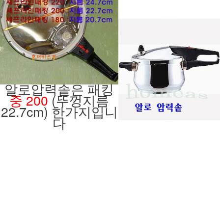
알로압력솥은 패킹
중 200
(뚜껑지름
22.7cm) 한가지입니
다