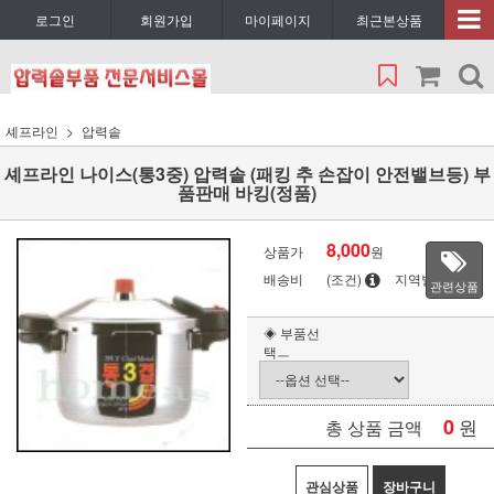
로그인
회원가입
마이페이지
최근본상품
셰프라인
압력솥
셰프라인 나이스(통3중) 압력솥 (패킹 추 손잡이 안전밸브등) 부
품판매 바킹(정품)
8,000
상품가
원
배송비
(조건)
지역별
관련상품
◈ 부품선
택ㅡ
0
원
총 상품 금액
관심상품
장바구니