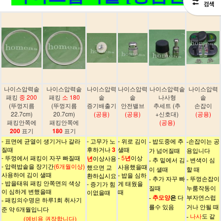
나이스압력솥
나이스압력솥
나이스압력
나이스압력
나이스압력솥
나이스압력
패킹
중 200
패킹
소 180
솥
솥
나사형
솥
(뚜껑지름
(뚜껑지름
증기배출기
안전밸브
추세트 (추
손잡이
22.7cm)
20.7cm)
(공용)
(공용)
+신호대)
(공용)
패킹안쪽에
패킹안쪽에
(공용)
200
표기
180
표기
- 표면에 균열이 생기거나 갈라
- 고무가 노
- 위로 김이
- 밥도중에 추
-손잡이는 공
질때
후하거나
3
샐때
가 넘어질때
용입니다
- 뚜껑에서 패킹이 자꾸 빠질때
-
5
년
이상
년
이상사용
- 추 밑에서 김
- 변색이 심
- 압력밥솥을 장기간
(6개월이상)
사용했을때
했으면 교
이 샐때
할 때
사용하여 김이 샐때
- 밥을 심하
환하십시요
- 추가 자꾸 빠
- 뚜껑손잡이
- 밥을태워 패킹 안쪽면의 색상
게 태웠을
- 증기가 힘
질때
누룸작동이
이 심하게 변했을때
때
이없을때
추모양
은
다
-
부자연스럽
- 패킹의수명은 하루1회 취사기
를수 있음
거나 안될 때
준 약 6개월입니다
-
나사
도 같
(예비용 권장합니다)